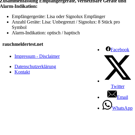
Zusammenfassung Empfängergeräte, vernetzbare Geräte und
Alarm-Indikation:
Empfängergeräte: Lisa oder Signolux Empfänger
Anzahl Geräte: Lisa: Unbegrenzt / Signolux: 8 Stück pro
Symbol
Alarm-Indikation: optisch / haptisch
rauchmeldertest.net
Facebook
Impressum - Disclaimer
Datenschutzerklärung
Kontakt
Twitter
Email
WhatsApp