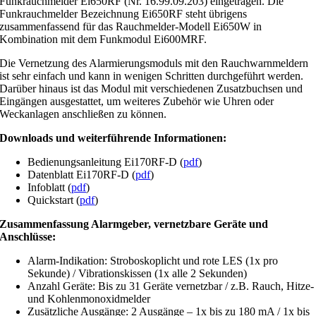
Funkrauchmelder Ei650RF (Nr. 16.99.09.203) eingetragen. Die
Funkrauchmelder Bezeichnung Ei650RF steht übrigens
zusammenfassend für das Rauchmelder-Modell Ei650W in
Kombination mit dem Funkmodul Ei600MRF.
Die Vernetzung des Alarmierungsmoduls mit den Rauchwarnmeldern
ist sehr einfach und kann in wenigen Schritten durchgeführt werden.
Darüber hinaus ist das Modul mit verschiedenen Zusatzbuchsen und
Eingängen ausgestattet, um weiteres Zubehör wie Uhren oder
Weckanlagen anschließen zu können.
Downloads und weiterführende Informationen:
Bedienungsanleitung Ei170RF-D (
pdf
)
Datenblatt Ei170RF-D (
pdf
)
Infoblatt (
pdf
)
Quickstart (
pdf
)
Zusammenfassung Alarmgeber, vernetzbare Geräte und
Anschlüsse:
Alarm-Indikation: Stroboskoplicht und rote LES (1x pro
Sekunde) / Vibrationskissen (1x alle 2 Sekunden)
Anzahl Geräte: Bis zu 31 Geräte vernetzbar / z.B. Rauch, Hitze-
und Kohlenmonoxidmelder
Zusätzliche Ausgänge: 2 Ausgänge – 1x bis zu 180 mA / 1x bis