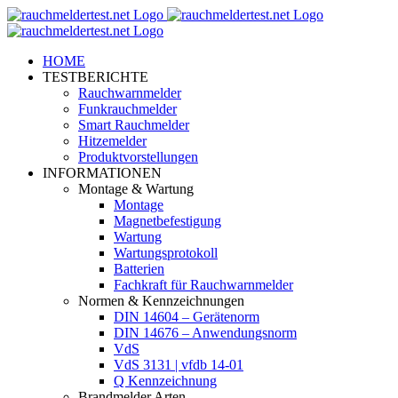
Zum
Inhalt
springen
HOME
TESTBERICHTE
Rauchwarnmelder
Funkrauchmelder
Smart Rauchmelder
Hitzemelder
Produktvorstellungen
INFORMATIONEN
Montage & Wartung
Montage
Magnetbefestigung
Wartung
Wartungsprotokoll
Batterien
Fachkraft für Rauchwarnmelder
Normen & Kennzeichnungen
DIN 14604 – Gerätenorm
DIN 14676 – Anwendungsnorm
VdS
VdS 3131 | vfdb 14-01
Q Kennzeichnung
Brandmelder Arten