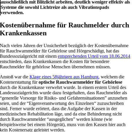
ausschließlich mit Blitzlicht arbeiten, deutlich weniger effektiv als
Systeme die sowohl Lichtreize als auch Vibrationspads
verwenden.
Kostenübernahme für Rauchmelder durch
Krankenkassen
Nach vielen Jahren der Unsicherheit bezüglich der Kostenübernahme
für Rauchwarnmelder für Gehörlose und Hörgeschädigt, hat das
Bundessozialgericht mit einem
entsprechenden Urteil vom 18.06.2014
entschieden, dass Krankenkassen die Kosten für besondere
Rauchmelder für gehörlose Menschen übernehmen müssen.
Anstoß war die
Klage eines 58jährigen aus Hamburg
, welchem die
Kostenerstattung für
optische Rauchwarnmelder für Gehörlose
durch die Krankenkasse verwehrt wurde. In einem erstem Urteil des
Landessozialgerichts wurde dazu festgehalten, dass Rauchmelder als
“generelle Vorsorge für Risiko- und Gefahrensituationen” anzusehen
seien, und der “Eigenverantwortung des Einzelnen“ zuzuschreiben
sind. Ferner wurde erörtert, dass die Aufgabe der Kassen in der
medizinischen Rehabilitation läge, und da eine Behinderung nicht
durch Rauchwarnmelder “ausgeglichen” werden könne (wie
beispielsweise bei einem Hörgerät), muss von den Kassen hier auch
kein Kostenersatz geleistet werden.