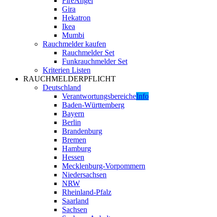
FireAngel
Gira
Hekatron
Ikea
Mumbi
Rauchmelder kaufen
Rauchmelder Set
Funkrauchmelder Set
Kriterien Listen
RAUCHMELDERPFLICHT
Deutschland
Verantwortungsbereiche
Info
Baden-Württemberg
Bayern
Berlin
Brandenburg
Bremen
Hamburg
Hessen
Mecklenburg-Vorpommern
Niedersachsen
NRW
Rheinland-Pfalz
Saarland
Sachsen