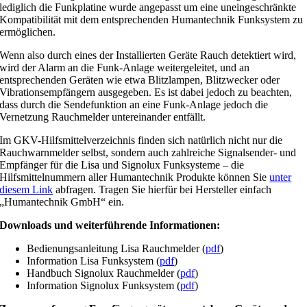
lediglich die Funkplatine wurde angepasst um eine uneingeschränkte
Kompatibilität mit dem entsprechenden Humantechnik Funksystem zu
ermöglichen.
Wenn also durch eines der Installierten Geräte Rauch detektiert wird,
wird der Alarm an die Funk-Anlage weitergeleitet, und an
entsprechenden Geräten wie etwa Blitzlampen, Blitzwecker oder
Vibrationsempfängern ausgegeben. Es ist dabei jedoch zu beachten,
dass durch die Sendefunktion an eine Funk-Anlage jedoch die
Vernetzung Rauchmelder untereinander entfällt.
Im GKV-Hilfsmittelverzeichnis finden sich natürlich nicht nur die
Rauchwarnmelder selbst, sondern auch zahlreiche Signalsender- und
Empfänger für die Lisa und Signolux Funksysteme – die
Hilfsmittelnummern aller Humantechnik Produkte können Sie
unter
diesem Link
abfragen. Tragen Sie hierfür bei Hersteller einfach
„Humantechnik GmbH“ ein.
Downloads und weiterführende Informationen:
Bedienungsanleitung Lisa Rauchmelder (
pdf
)
Information Lisa Funksystem (
pdf
)
Handbuch Signolux Rauchmelder (
pdf
)
Information Signolux Funksystem (
pdf
)