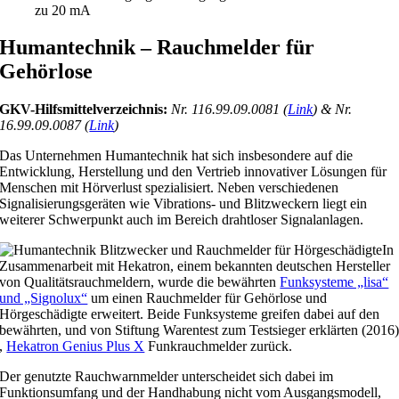
zu 20 mA
Humantechnik – Rauchmelder für
Gehörlose
GKV-Hilfsmittelverzeichnis:
Nr. 116.99.09.0081 (
Link
) & Nr.
16.99.09.0087 (
Link
)
Das Unternehmen Humantechnik hat sich insbesondere auf die
Entwicklung, Herstellung und den Vertrieb innovativer Lösungen für
Menschen mit Hörverlust spezialisiert. Neben verschiedenen
Signalisierungsgeräten wie Vibrations- und Blitzweckern liegt ein
weiterer Schwerpunkt auch im Bereich drahtloser Signalanlagen.
In
Zusammenarbeit mit Hekatron, einem bekannten deutschen Hersteller
von Qualitätsrauchmeldern, wurde die bewährten
Funksysteme „lisa“
und „Signolux“
um einen Rauchmelder für Gehörlose und
Hörgeschädigte erweitert. Beide Funksysteme greifen dabei auf den
bewährten, und von Stiftung Warentest zum Testsieger erklärten (2016
,
Hekatron Genius Plus X
Funkrauchmelder zurück.
Der genutzte Rauchwarnmelder unterscheidet sich dabei im
Funktionsumfang und der Handhabung nicht vom Ausgangsmodell,