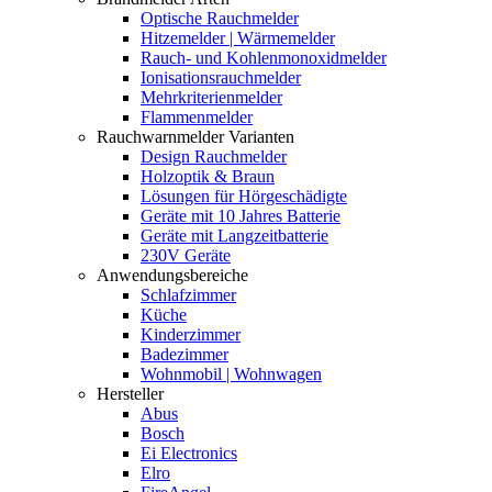
Optische Rauchmelder
Hitzemelder | Wärmemelder
Rauch- und Kohlenmonoxidmelder
Ionisationsrauchmelder
Mehrkriterienmelder
Flammenmelder
Rauchwarnmelder Varianten
Design Rauchmelder
Holzoptik & Braun
Lösungen für Hörgeschädigte
Geräte mit 10 Jahres Batterie
Geräte mit Langzeitbatterie
230V Geräte
Anwendungsbereiche
Schlafzimmer
Küche
Kinderzimmer
Badezimmer
Wohnmobil | Wohnwagen
Hersteller
Abus
Bosch
Ei Electronics
Elro