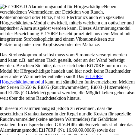
Neben
verschiedenen Warnmeldern zur Detektion von Rauch,
Kohlenmonoxid oder Hitze, hat Ei Electronics auch ein spezielles
Hörgeschädigten-Modul entwickelt, mittels welchem ein optischer und
haptischer Alarm ausgelöst werden kann. Dieses Alarmierungsmodul
mit der Bezeichnung Ei170RF besteht prinzipiell aus dem Modul mit
integriertem Stroboskoplicht und einem Vibrationskissen zur
Platzierung unter dem Kopfkissen oder der Matratze.
Das Stroboskopmodul selbst muss vom Stromnetz versorgt werden
und kann z.B. auf einen Tisch gestellt, oder an der Wand befestigt
werden. Beachten Sie bitte, dass es sich beim Ei170RF nur um das
Modul für Hörgeschädigte handelt und hier noch keine Rauchmelder
oder andere Warnmelder enthalten sind! Das
Ei170RF
Hörgeschädigtenmodul
kann mit sämtlichen funkvernetzbaren Meldern
der Serien Ei650 & Ei605 (Rauchwarnmelder), Ei603 (Hitzemelder)
und Ei208 (CO-Melder) genutzt werden, die Möglichkeiten gehen also
weit über die reine Rauchdetektion hinaus.
In diesem Zusammenhang ist jedoch zu erwähnen, dass die
gesetzlichen Krankenkassen in der Regel nur die Kosten für spezielle
Rauchwarnmelder (keine anderen Warnmelder) für Gehörlose
erstatten. Im entsprechenden GKV-Hilfsmittelverzeichnis sind hier das
Alarmierungsmodul Ei170RF (Nr. 16.99.09.0086) sowie der