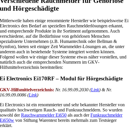
Verschiedene Rauchmelder für Gehörlose
und Hörgeschädigte
Mittlerweile haben einige renommierte Hersteller wie beispielsweise Ei
Electronics den Bedarf an speziellen Rauchmelderlösungen erkannt,
und entsprechende Produkte in ihr Sortiment aufgenommen. Auch
verschiedene, auf die Bedürfnisse von gehörlosen Menschen
spezialisierte Unternehmen (z.B. Humantechnik oder Bellman &
Symfon), bieten seit einiger Zeit Warnmelder-Lösungen an, die unter
anderem auch in bestehende Systeme integriert werden können.
Folgend wollen wir einige dieser Systeme etwas näher vorstellen, und
natürlich auch die entsprechenden Nummern im GKV-
Hilfsmittelverzeichnis bereitstellen:
Ei Electronics Ei170RF – Modul für Hörgeschädigte
GKV-Hilfsmittelverzeichnis:
Nr. 16.99.09.2030 (
Link
)
& Nr.
16.99.09.0086 (
Link
)
Ei Electronics ist ein renommierter und sehr bekannter Hersteller von
qualitativ hochwertigen Rauch- und Funkrauchmeldern. So wurden
sowohl der
Rauchwarnmelder Ei650
als auch der
Funkrauchmelder
Ei650w
von Stiftung Warentest bereits mehrmals zum Testsieger
erklärt.