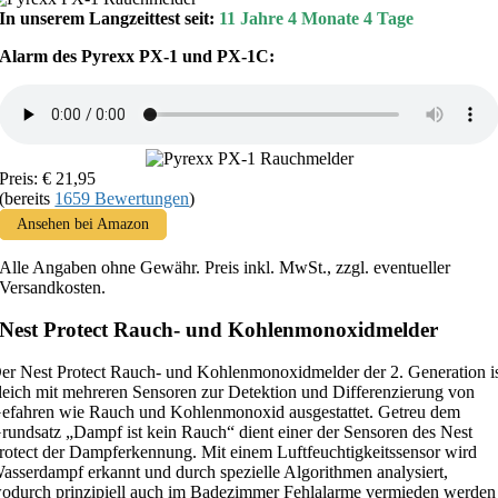
In unserem Langzeittest seit:
11 Jahre 4 Monate 4 Tage
Alarm des Pyrexx PX-1 und PX-1C:
Preis: € 21,95
(bereits
1659 Bewertungen
)
Ansehen bei Amazon
Alle Angaben ohne Gewähr. Preis inkl. MwSt., zzgl. eventueller
Versandkosten.
Nest Protect Rauch- und Kohlenmonoxidmelder
er Nest Protect Rauch- und Kohlenmonoxidmelder der 2. Generation i
leich mit mehreren Sensoren zur Detektion und Differenzierung von
efahren wie Rauch und Kohlenmonoxid ausgestattet. Getreu dem
rundsatz „Dampf ist kein Rauch“ dient einer der Sensoren des Nest
rotect der Dampferkennung. Mit einem Luftfeuchtigkeitssensor wird
asserdampf erkannt und durch spezielle Algorithmen analysiert,
odurch prinzipiell auch im Badezimmer Fehlalarme vermieden werden