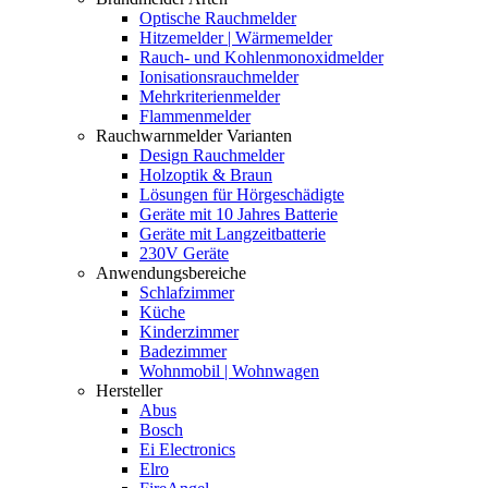
Optische Rauchmelder
Hitzemelder | Wärmemelder
Rauch- und Kohlenmonoxidmelder
Ionisationsrauchmelder
Mehrkriterienmelder
Flammenmelder
Rauchwarnmelder Varianten
Design Rauchmelder
Holzoptik & Braun
Lösungen für Hörgeschädigte
Geräte mit 10 Jahres Batterie
Geräte mit Langzeitbatterie
230V Geräte
Anwendungsbereiche
Schlafzimmer
Küche
Kinderzimmer
Badezimmer
Wohnmobil | Wohnwagen
Hersteller
Abus
Bosch
Ei Electronics
Elro