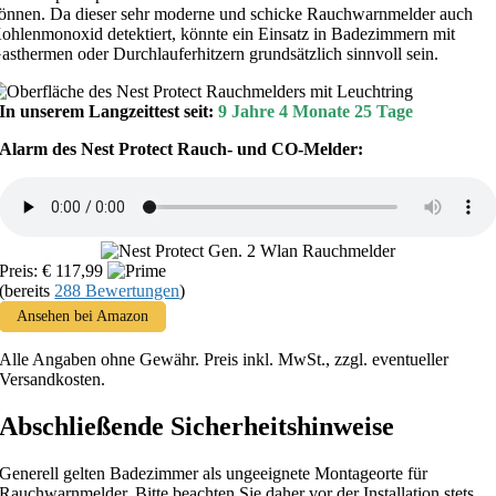
önnen. Da dieser sehr moderne und schicke Rauchwarnmelder auch
ohlenmonoxid detektiert, könnte ein Einsatz in Badezimmern mit
asthermen oder Durchlauferhitzern grundsätzlich sinnvoll sein.
In unserem Langzeittest seit:
9 Jahre 4 Monate 25 Tage
Alarm des Nest Protect Rauch- und CO-Melder:
Preis: € 117,99
(bereits
288 Bewertungen
)
Ansehen bei Amazon
Alle Angaben ohne Gewähr. Preis inkl. MwSt., zzgl. eventueller
Versandkosten.
Abschließende Sicherheitshinweise
Generell gelten Badezimmer als ungeeignete Montageorte für
Rauchwarnmelder. Bitte beachten Sie daher vor der Installation stets