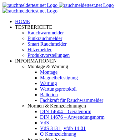
Zum
Inhalt
springen
HOME
TESTBERICHTE
Rauchwarnmelder
Funkrauchmelder
Smart Rauchmelder
Hitzemelder
Produktvorstellungen
INFORMATIONEN
Montage & Wartung
Montage
Magnetbefestigung
Wartung
Wartungsprotokoll
Batterien
Fachkraft für Rauchwarnmelder
Normen & Kennzeichnungen
DIN 14604 – Gerätenorm
DIN 14676 – Anwendungsnorm
VdS
VdS 3131 | vfdb 14-01
Q Kennzeichnung
Brandmelder Arten