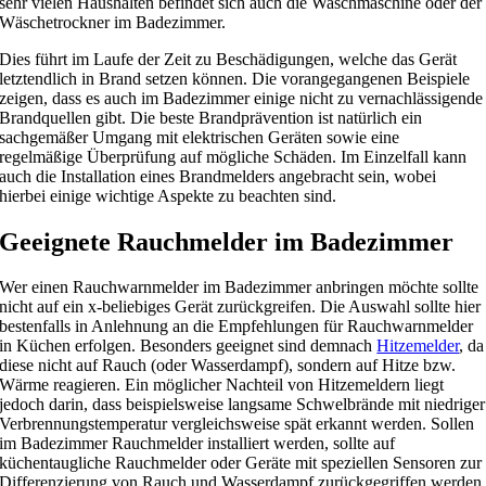
sehr vielen Haushalten befindet sich auch die Waschmaschine oder der
Wäschetrockner im Badezimmer.
Dies führt im Laufe der Zeit zu Beschädigungen, welche das Gerät
letztendlich in Brand setzen können. Die vorangegangenen Beispiele
zeigen, dass es auch im Badezimmer einige nicht zu vernachlässigende
Brandquellen gibt. Die beste Brandprävention ist natürlich ein
sachgemäßer Umgang mit elektrischen Geräten sowie eine
regelmäßige Überprüfung auf mögliche Schäden. Im Einzelfall kann
auch die Installation eines Brandmelders angebracht sein, wobei
hierbei einige wichtige Aspekte zu beachten sind.
Geeignete Rauchmelder im Badezimmer
Wer einen Rauchwarnmelder im Badezimmer anbringen möchte sollte
nicht auf ein x-beliebiges Gerät zurückgreifen. Die Auswahl sollte hier
bestenfalls in Anlehnung an die Empfehlungen für Rauchwarnmelder
in Küchen erfolgen. Besonders geeignet sind demnach
Hitzemelder
, da
diese nicht auf Rauch (oder Wasserdampf), sondern auf Hitze bzw.
Wärme reagieren. Ein möglicher Nachteil von Hitzemeldern liegt
jedoch darin, dass beispielsweise langsame Schwelbrände mit niedriger
Verbrennungstemperatur vergleichsweise spät erkannt werden. Sollen
im Badezimmer Rauchmelder installiert werden, sollte auf
küchentaugliche Rauchmelder oder Geräte mit speziellen Sensoren zur
Differenzierung von Rauch und Wasserdampf zurückgegriffen werden