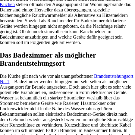
Küchen
stellen oftmals den Ausgangspunkt für Wohnungsbrände dar.
Daher sind einige Hersteller dazu übergegangen, spezielle
küchentaugliche Rauchwarnmelder als Alternative zu Hitzemeldern
herzustellen. Speziell als Rauchmelder für Badezimmer deklarierte
Geräte werden hingegen nicht angeboten, da die Nachfrage relativ
gering ist. Ob dennoch sinnvoll sein kann Rauchmelder im
Badezimmer anzubringen und welche Geräte dafür geeignet sein
könnten soll im Folgenden geklärt werden.
Das Badezimmer als möglicher
Brandentstehungsort
Die Küche gilt nach wie vor als unangefochtener
Brandentstehungsort
Nr. 1
– Badezimmer werden hingegen nur sehr selten als möglicher
Ausgangsort für Brände angesehen. Doch auch hier gibt es sehr viele
potentielle Brandquellen, insbesondere in Form elektrischer Geräte.
Wasser ist bekanntlich ein starker Stromleiter, weshalb über das
Stromnetz betriebene Geräte wie Rasierer, Haartrockner oder
Lockenwickler nicht in die Nähe des Wasserhahns gehören.
Bekanntermaßen sollen elektrische Badezimmer-Geräte direkt nach
dem Gebrauch wieder ausgesteckt werden um mögliche Stromschläge
oder Kurzschlüsse zu verhindern. Kurzschlüsse und überhitzte Kabel
können im schlimmsten Fall zu Bränden im Badezimmer führen. In