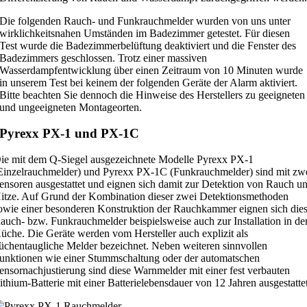
Die folgenden Rauch- und Funkrauchmelder wurden von uns unter
wirklichkeitsnahen Umständen im Badezimmer getestet. Für diesen
Test wurde die Badezimmerbelüftung deaktiviert und die Fenster des
Badezimmers geschlossen. Trotz einer massiven
Wasserdampfentwicklung über einen Zeitraum von 10 Minuten wurde
in unserem Test bei keinem der folgenden Geräte der Alarm aktiviert.
Bitte beachten Sie dennoch die Hinweise des Herstellers zu geeigneten
und ungeeigneten Montageorten.
Pyrexx PX-1 und PX-1C
ie mit dem Q-Siegel ausgezeichnete Modelle Pyrexx PX-1
Einzelrauchmelder) und Pyrexx PX-1C (Funkrauchmelder) sind mit zw
ensoren ausgestattet und eignen sich damit zur Detektion von Rauch u
itze. Auf Grund der Kombination dieser zwei Detektionsmethoden
owie einer besonderen Konstruktion der Rauchkammer eignen sich die
auch- bzw. Funkrauchmelder beispielsweise auch zur Installation in de
üche. Die Geräte werden vom Hersteller auch explizit als
üchentaugliche Melder bezeichnet. Neben weiteren sinnvollen
unktionen wie einer Stummschaltung oder der automatschen
ensornachjustierung sind diese Warnmelder mit einer fest verbauten
ithium-Batterie mit einer Batterielebensdauer von 12 Jahren ausgestatte