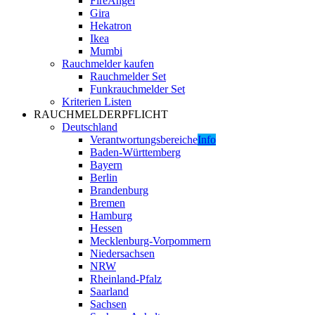
FireAngel
Gira
Hekatron
Ikea
Mumbi
Rauchmelder kaufen
Rauchmelder Set
Funkrauchmelder Set
Kriterien Listen
RAUCHMELDERPFLICHT
Deutschland
Verantwortungsbereiche
Info
Baden-Württemberg
Bayern
Berlin
Brandenburg
Bremen
Hamburg
Hessen
Mecklenburg-Vorpommern
Niedersachsen
NRW
Rheinland-Pfalz
Saarland
Sachsen