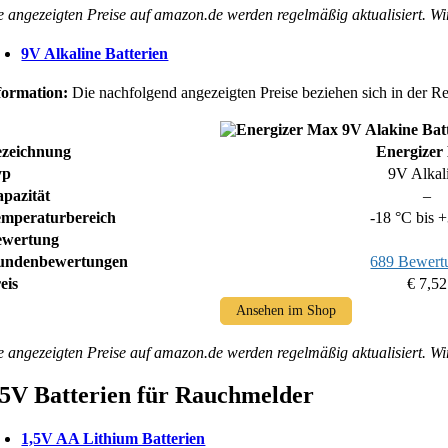
e angezeigten Preise auf amazon.de werden regelmäßig aktualisiert. Wi
9V Alkaline Batterien
formation:
Die nachfolgend angezeigten Preise beziehen sich in der Re
ezeichnung
Energizer
yp
9V Alkal
pazität
–
mperaturbereich
-18 °C bis 
ewertung
undenbewertungen
689 Bewert
eis
€ 7,52
Ansehen im Shop
e angezeigten Preise auf amazon.de werden regelmäßig aktualisiert. Wi
,5V Batterien für Rauchmelder
1,5V AA Lithium Batterien