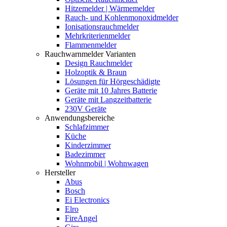
Hitzemelder | Wärmemelder
Rauch- und Kohlenmonoxidmelder
Ionisationsrauchmelder
Mehrkriterienmelder
Flammenmelder
Rauchwarnmelder Varianten
Design Rauchmelder
Holzoptik & Braun
Lösungen für Hörgeschädigte
Geräte mit 10 Jahres Batterie
Geräte mit Langzeitbatterie
230V Geräte
Anwendungsbereiche
Schlafzimmer
Küche
Kinderzimmer
Badezimmer
Wohnmobil | Wohnwagen
Hersteller
Abus
Bosch
Ei Electronics
Elro
FireAngel