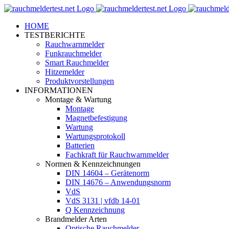
Zum
Inhalt
HOME
springen
TESTBERICHTE
Rauchwarnmelder
Funkrauchmelder
Smart Rauchmelder
Hitzemelder
Produktvorstellungen
INFORMATIONEN
Montage & Wartung
Montage
Magnetbefestigung
Wartung
Wartungsprotokoll
Batterien
Fachkraft für Rauchwarnmelder
Normen & Kennzeichnungen
DIN 14604 – Gerätenorm
DIN 14676 – Anwendungsnorm
VdS
VdS 3131 | vfdb 14-01
Q Kennzeichnung
Brandmelder Arten
Optische Rauchmelder