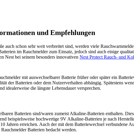
formationen und Empfehlungen
le auch schon sehr weit verbreitet sind, werden viele Rauchwarnmelde
atterien im Rauchmelder zum Einsatz, jedoch sind auch einige qualitat
hmen Nest bei seinem besonders innovativen
Nest Protect Rauch- und K
chmelder mit auswechselbarer Batterie früher oder später ein Batterie
ität der Batterien oder dem Nutzerverhalten abhängig. Spätestens wenn 
und idealerweise die längste Lebensdauer versprechen.
ren Batterien sind/waren zumeist Alkaline-Batterien enthalten. Diese
end beispielsweise hochwertige 9V Alkaline-Batterien je nach Herstell
zu 10 Jahren erreichen. Auch der mit dem Batteriewechsel verbundene
n Rauchmelder Batterien bedacht werden.