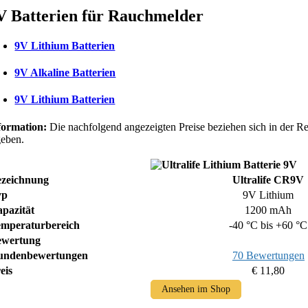
V Batterien für Rauchmelder
9V Lithium Batterien
9V Alkaline Batterien
9V Lithium Batterien
formation:
Die nachfolgend angezeigten Preise beziehen sich in der Re
geben.
ezeichnung
Ultralife CR9V
yp
9V Lithium
pazität
1200 mAh
mperaturbereich
-40 °C bis +60 °C
ewertung
undenbewertungen
70 Bewertungen
eis
€ 11,80
Ansehen im Shop