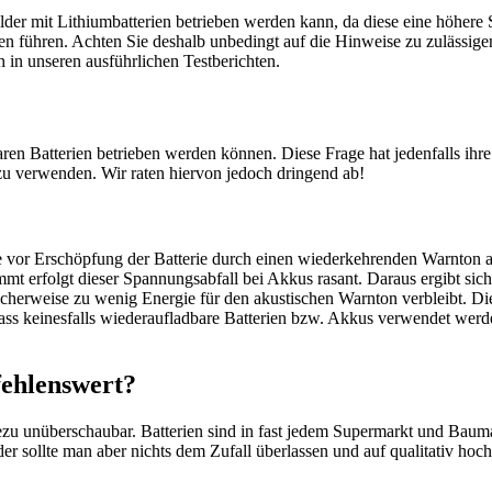
der mit Lithiumbatterien betrieben werden kann, da diese eine höher
ten führen. Achten Sie deshalb unbedingt auf die Hinweise zu zulässig
 in unseren ausführlichen Testberichten.
ren Batterien betrieben werden können. Diese Frage hat jedenfalls ihr
u verwenden. Wir raten hiervon jedoch dringend ab!
vor Erschöpfung der Batterie durch einen wiederkehrenden Warnton a
t erfolgt dieser Spannungsabfall bei Akkus rasant. Daraus ergibt sich
licherweise zu wenig Energie für den akustischen Warnton verbleibt. 
dass keinesfalls wiederaufladbare Batterien bzw. Akkus verwendet werd
fehlenswert?
zu unüberschaubar. Batterien sind in fast jedem Supermarkt und Bauma
lder sollte man aber nichts dem Zufall überlassen und auf qualitativ 