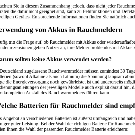
achten Sie in diesem Zusammenhang jedoch, dass nicht jeder Rauchmel
räten die dafür nicht geeignet sind, kann zu Fehlfunktionen und Defek
weiligen Gerätes. Entsprechende Informationen finden Sie natürlich auch
erwendung von Akkus in Rauchmeldern
ufig tritt die Frage auf, ob Rauchmelder mit Akkus oder wiederaufladba
ndenrezensionen geben Nutzer an, ihre Melder problemlos mit Akkus z
rum sollten keine Akkus verwendet werden?
 Deutschland zugelassene Rauchwarnmelder müssen zumindest 30 Tage 
tterien (sowohl Alkaline als auch Lithium) die Spannung langsam abnimm
nge die Energieversorgung noch gewährleistet ist und andererseits mög
dienungsanleitungen der jeweiligen Modelle auch explizit darauf hin, 
m kompletten Ausfall des Rauchwarnmelders führen kann.
elche Batterien für Rauchmelder sind emp
s Angebot an verschiedenen Batterien ist äußerst umfangreich und nahe
niger guter Leistung. Bei der Wahl der richtigen Batterie für Rauchme
llen Ihnen die Wahl der passenden Rauchmelder Batterie erleichtern: