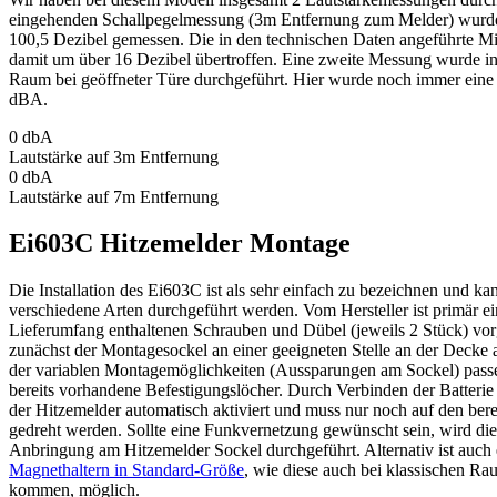
eingehenden Schallpegelmessung (3m Entfernung zum Melder) wurde
100,5 Dezibel gemessen. Die in den technischen Daten angeführte Mi
damit um über 16 Dezibel übertroffen. Eine zweite Messung wurde i
Raum bei geöffneter Türe durchgeführt. Hier wurde noch immer eine
dBA.
0
dbA
Lautstärke auf 3m Entfernung
0
dbA
Lautstärke auf 7m Entfernung
Ei603C Hitzemelder Montage
Die Installation des Ei603C ist als sehr einfach zu bezeichnen und kan
verschiedene Arten durchgeführt werden. Vom Hersteller ist primär e
Lieferumfang enthaltenen Schrauben und Dübel (jeweils 2 Stück) vor
zunächst der Montagesockel an einer geeigneten Stelle an der Decke
der variablen Montagemöglichkeiten (Aussparungen am Sockel) pass
bereits vorhandene Befestigungslöcher. Durch Verbinden der Batterie 
der Hitzemelder automatisch aktiviert und muss nur noch auf den bere
gedreht werden. Sollte eine Funkvernetzung gewünscht sein, wird die
Anbringung am Hitzemelder Sockel durchgeführt. Alternativ ist auch 
Magnethaltern in Standard-Größe
, wie diese auch bei klassischen R
kommen, möglich.