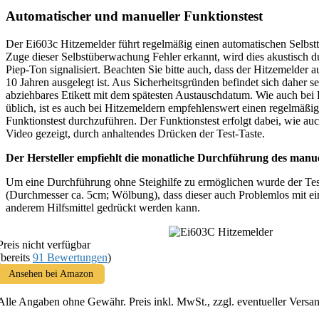
Automatischer und manueller Funktionstest
Der Ei603c Hitzemelder führt regelmäßig einen automatischen Selbst
Zuge dieser Selbstüberwachung Fehler erkannt, wird dies akustisch 
Piep-Ton signalisiert. Beachten Sie bitte auch, dass der Hitzemelder 
10 Jahren ausgelegt ist. Aus Sicherheitsgründen befindet sich daher s
abziehbares Etikett mit dem spätesten Austauschdatum. Wie auch be
üblich, ist es auch bei Hitzemeldern empfehlenswert einen regelmäßi
Funktionstest durchzuführen. Der Funktionstest erfolgt dabei, wie a
Video gezeigt, durch anhaltendes Drücken der Test-Taste.
Der Hersteller empfiehlt die monatliche Durchführung des manue
Um eine Durchführung ohne Steighilfe zu ermöglichen wurde der Test
(Durchmesser ca. 5cm; Wölbung), dass dieser auch Problemlos mit ei
anderem Hilfsmittel gedrückt werden kann.
Preis nicht verfügbar
(bereits
91 Bewertungen
)
Ansehen bei Amazon
Alle Angaben ohne Gewähr. Preis inkl. MwSt., zzgl. eventueller Versa