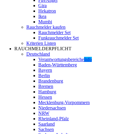
FireAngel
Gira
Hekatron
Ikea
Mumbi
Rauchmelder kaufen
Rauchmelder Set
Funkrauchmelder Set
Kriterien Listen
RAUCHMELDERPFLICHT
Deutschland
Verantwortungsbereiche
Info
Baden-Württemberg
Bayern
Berlin
Brandenburg
Bremen
Hamburg
Hessen
Mecklenburg-Vorpommern
Niedersachsen
NRW
Rheinland-Pfalz
Saarland
Sachsen