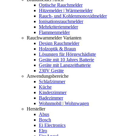
Optische Rauchmelder
Hitzemelder | Wärmemelder
Rauch- und Kohlenmonoxidmelder
Ionisationsrauchmelder
Mehrkriterienmelder
Flammenmelder
Rauchwarnmelder Varianten
Design Rauchmelder
Holzoptik & Braun
Lösungen für Hörgeschädigte
Geräte mit 10 Jahres Batterie
Geräte mit Langzeitbatterie
230V Geräte
Anwendungsbereiche
Schlafzimmer
Küche
Kinderzimmer
Badezimmer
Wohnmobil | Wohnwagen
Hersteller
Abus
Bosch
Ei Electronics
Elro