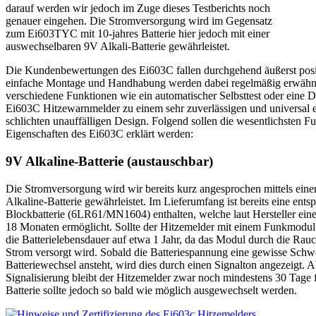
darauf werden wir jedoch im Zuge dieses Testberichts noch
genauer eingehen. Die Stromversorgung wird im Gegensatz
zum Ei603TYC mit 10-jahres Batterie hier jedoch mit einer
auswechselbaren 9V Alkali-Batterie gewährleistet.
Die Kundenbewertungen des Ei603C fallen durchgehend äußerst posit
einfache Montage und Handhabung werden dabei regelmäßig erwähn
verschiedene Funktionen wie ein automatischer Selbsttest oder eine
Ei603C Hitzewarnmelder zu einem sehr zuverlässigen und universal e
schlichten unauffälligen Design. Folgend sollen die wesentlichsten F
Eigenschaften des Ei603C erklärt werden:
9V Alkaline-Batterie (austauschbar)
Die Stromversorgung wird wir bereits kurz angesprochen mittels ein
Alkaline-Batterie gewährleistet. Im Lieferumfang ist bereits eine ent
Blockbatterie (6LR61/MN1604) enthalten, welche laut Hersteller ei
18 Monaten ermöglicht. Sollte der Hitzemelder mit einem Funkmodul 
die Batterielebensdauer auf etwa 1 Jahr, da das Modul durch die Rauc
Strom versorgt wird. Sobald die Batteriespannung eine gewisse Schwel
Batteriewechsel ansteht, wird dies durch einen Signalton angezeigt. A
Signalisierung bleibt der Hitzemelder zwar noch mindestens 30 Tage f
Batterie sollte jedoch so bald wie möglich ausgewechselt werden.