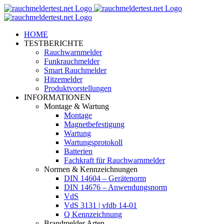
Zum
Inhalt
springen
HOME
TESTBERICHTE
Rauchwarnmelder
Funkrauchmelder
Smart Rauchmelder
Hitzemelder
Produktvorstellungen
INFORMATIONEN
Montage & Wartung
Montage
Magnetbefestigung
Wartung
Wartungsprotokoll
Batterien
Fachkraft für Rauchwarnmelder
Normen & Kennzeichnungen
DIN 14604 – Gerätenorm
DIN 14676 – Anwendungsnorm
VdS
VdS 3131 | vfdb 14-01
Q Kennzeichnung
Brandmelder Arten