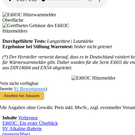
Durchgeführte Tests:
Langzeittest | Lautstärke
Ergebnisse bei Stiftung Warentest:
bisher nicht getestet
(*) Der Hersteller verweist darauf, dass es in Deutschland existiert 
für Wärmewarnmelder gibt. Daher wurden für die Serie Ei603 die en
aus DIN14604 und EN54 abgeleitet.
Preis nicht verfügbar
(bereits
91 Bewertungen
)
Ansehen bei Amazon
Alle Angaben ohne Gewähr. Preis inkl. MwSt., zzgl. eventueller Versa
Inhalte
Verbergen
Ei603C: Ein erster Überblick
9V Alkaline-Batterie
(austauschbar)