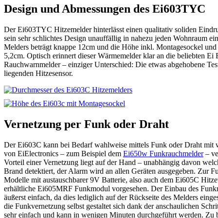
Design und Abmessungen des Ei603TYC
Der Ei603TYC Hitzemelder hinterlässt einen qualitativ soliden Eindr
sein sehr schlichtes Design unauffällig in nahezu jeden Wohnraum e
Melders beträgt knappe 12cm und die Höhe inkl. Montagesockel und Te
5,2cm. Optisch erinnert dieser Wärmemelder klar an die beliebten Ei 
Rauchwarnmelder – einziger Unterschied: Die etwas abgehobene Test
liegenden Hitzesensor.
Vernetzung per Funk oder Draht
Der Ei603C kann bei Bedarf wahlweise mittels Funk oder Draht mit
von EiElectronics – zum Beispiel dem
Ei650w Funkrauchmelder
– ve
Vorteil einer Vernetzung liegt auf der Hand – unabhängig davon wel
Brand detektiert, der Alarm wird an allen Geräten ausgegeben. Zur Fu
Modelle mit austauschbarer 9V Batterie, also auch dem Ei605C Hitze
erhältliche Ei605MRF Funkmodul vorgesehen. Der Einbau des Funkmo
äußerst einfach, da dies lediglich auf der Rückseite des Melders ein
die Funkvernetzung selbst gestaltet sich dank der anschaulichen Schrit
sehr einfach und kann in wenigen Minuten durchgeführt werden. Zu b