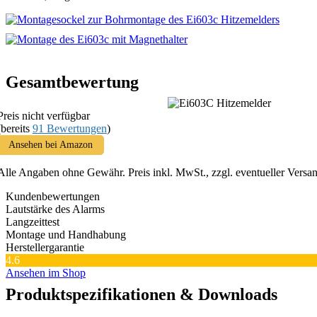
Gesamtbewertung
Preis nicht verfügbar
(bereits
91 Bewertungen
)
Ansehen bei Amazon
Alle Angaben ohne Gewähr. Preis inkl. MwSt., zzgl. eventueller Versa
Kundenbewertungen
Lautstärke des Alarms
Langzeittest
Montage und Handhabung
Herstellergarantie
4.6
Ansehen im Shop
Produktspezifikationen & Downloads