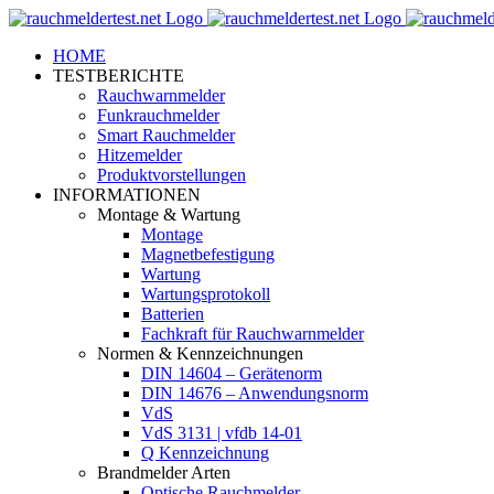
Zum
Inhalt
HOME
springen
TESTBERICHTE
Rauchwarnmelder
Funkrauchmelder
Smart Rauchmelder
Hitzemelder
Produktvorstellungen
INFORMATIONEN
Montage & Wartung
Montage
Magnetbefestigung
Wartung
Wartungsprotokoll
Batterien
Fachkraft für Rauchwarnmelder
Normen & Kennzeichnungen
DIN 14604 – Gerätenorm
DIN 14676 – Anwendungsnorm
VdS
VdS 3131 | vfdb 14-01
Q Kennzeichnung
Brandmelder Arten
Optische Rauchmelder