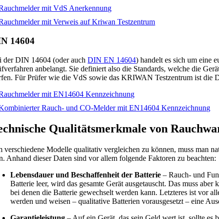
IN 14604
i der DIN 14604 (oder auch
DIN EN 14604
) handelt es sich um eine
üfverfahren anbelangt. Sie definiert also die Standards, welche die Ge
rfen. Für Prüfer wie die VdS sowie das KRIWAN Testzentrum ist die 
echnische Qualitätsmerkmale von Rauchw
 verschiedene Modelle qualitativ vergleichen zu können, muss man nat
in. Anhand dieser Daten sind vor allem folgende Faktoren zu beachten:
Lebensdauer und Beschaffenheit der Batterie
– Rauch- und Funkr
Batterie leer, wird das gesamte Gerät ausgetauscht. Das muss aber k
bei denen die Batterie gewechselt werden kann. Letzteres ist vor a
werden und weisen – qualitative Batterien vorausgesetzt – eine Aus
Garantieleistung
– Auf ein Gerät, das sein Geld wert ist, sollte e