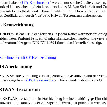
t dem Label „
Q für Rauchmelder
” werden nur solche Geräte versehen,
andard hinausgehen und ein besonders hohes Maß an Sicherheit und Zuver
s Geräts bei fortbestehender Funktionalität prüfen. Diese verschärf
ner Zertifizierung durch VdS bzw. Kriwan Testzentrum einhergehen.
E Kennzeichnung
it 2008 muss das CE Kennzeichen auf jedem Rauchwarnmelder vorliegen,
abhängigen Prüfung bzw. ein Qualitätskennzeichen handelt, wie viele
uchwarnmelder gem. DIN EN 14604 durch den Hersteller bestätigt.
dS Anerkennung
e VdS Schadenverhütung GmbH gehört zum Gesamtverband der Versicher
rtifizierung bzw.
VdS Anerkennung
gilt hierzulande jedenfalls als Qua
RIWAN Testzentrum
s KRIWAN Testzentrum in Forchtenberg ist eine unabhängige Einrichtung
nnzeichnung kann von der Aussagekraft/Wertigkeit prinzipiell wie das