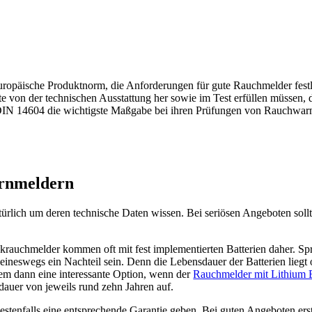
 europäische Produktnorm, die Anforderungen für gute Rauchmelder fe
räte von der technischen Ausstattung her sowie im Test erfüllen müsse
DIN 14604 die wichtigste Maßgabe bei ihren Prüfungen von Rauchwar
arnmeldern
ürlich um deren technische Daten wissen. Bei seriösen Angeboten soll
auchmelder kommen oft mit fest implementierten Batterien daher. Spri
eineswegs ein Nachteil sein. Denn die Lebensdauer der Batterien liegt of
llem dann eine interessante Option, wenn der
Rauchmelder mit Lithium B
dauer von jeweils rund zehn Jahren auf.
s bestenfalls eine entsprechende Garantie geben. Bei guten Angeboten ers