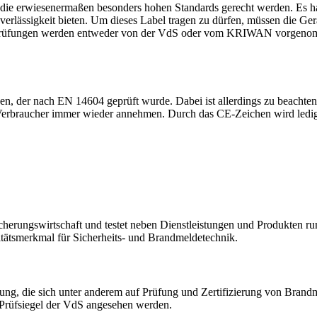
 die erwiesenermaßen besonders hohen Standards gerecht werden. Es ha
lässigkeit bieten. Um dieses Label tragen zu dürfen, müssen die Gerät
ten Prüfungen werden entweder von der VdS oder vom KRIWAN vorgenom
 der nach EN 14604 geprüft wurde. Dabei ist allerdings zu beachten, 
 Verbraucher immer wieder annehmen. Durch das CE-Zeichen wird ledi
ungswirtschaft und testet neben Dienstleistungen und Produkten ru
litätsmerkmal für Sicherheits- und Brandmeldetechnik.
, die sich unter anderem auf Prüfung und Zertifizierung von Brandmel
 Prüfsiegel der VdS angesehen werden.