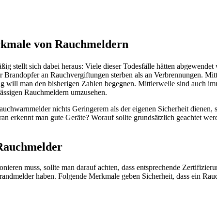
rkmale von Rauchmeldern
ßig stellt sich dabei heraus: Viele dieser Todesfälle hätten abgewende
r Brandopfer an Rauchvergiftungen sterben als an Verbrennungen. Mittl
ng will man den bisherigen Zahlen begegnen. Mittlerweile sind auch i
rlässigen Rauchmeldern umzusehen.
chwarnmelder nichts Geringerem als der eigenen Sicherheit dienen, s
an erkennt man gute Geräte? Worauf sollte grundsätzlich geachtet wer
 Rauchmelder
nieren muss, sollte man darauf achten, dass entsprechende Zertifizier
 Brandmelder haben. Folgende Merkmale geben Sicherheit, dass ein Ra