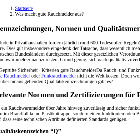
Startseite
Was macht gute Rauchmelder aus?
ennzeichnungen, Normen und Qualitätsme
ände in Privathaushalten fordern jährlich rund 600 Todesopfer. Regelmä
re. Dies gilt insbesondere eingedenk der Tatsache, dass wesentlich meh
utschen Bundesländern durchgesetzt. Mit dieser gesetzlichen Verordnu
uchwarnmelder nachzurüsten. Grund genug, sich nach qualitativ zuve
Da Rauch- und Funkrau
te Rauchmelder
oder
Funkrauchmelder
nicht die Welt kosten. Doch wor
rüber hinaus gehenden Qualitätskennzeichnungen gibt es?
elevante Normen und Zertifizierungen für
 ein Rauchwarnmelder über Jahre hinweg zuverlässig und sicher funktio
n im Brandfall keine Plastikattrappe, sondern einen funktionierenden
d dass seine technischen Attribute definierten Standards genügen.
alitätskennzeichen “Q”