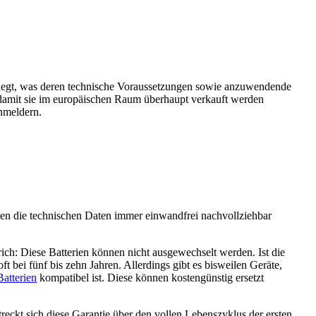
stlegt, was deren technische Voraussetzungen sowie anzuwendende
n, damit sie im europäischen Raum überhaupt verkauft werden
nmeldern.
ten die technischen Daten immer einwandfrei nachvollziehbar
ch: Diese Batterien können nicht ausgewechselt werden. Ist die
t bei fünf bis zehn Jahren. Allerdings gibt es bisweilen Geräte,
atterien
kompatibel ist. Diese können kostengünstig ersetzt
treckt sich diese Garantie über den vollen Lebenszyklus der ersten