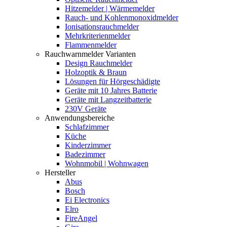
Hitzemelder | Wärmemelder
Rauch- und Kohlenmonoxidmelder
Ionisationsrauchmelder
Mehrkriterienmelder
Flammenmelder
Rauchwarnmelder Varianten
Design Rauchmelder
Holzoptik & Braun
Lösungen für Hörgeschädigte
Geräte mit 10 Jahres Batterie
Geräte mit Langzeitbatterie
230V Geräte
Anwendungsbereiche
Schlafzimmer
Küche
Kinderzimmer
Badezimmer
Wohnmobil | Wohnwagen
Hersteller
Abus
Bosch
Ei Electronics
Elro
FireAngel