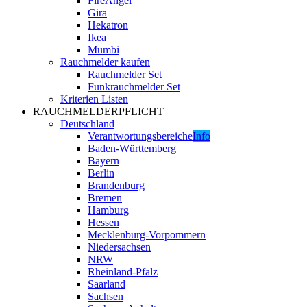
FireAngel
Gira
Hekatron
Ikea
Mumbi
Rauchmelder kaufen
Rauchmelder Set
Funkrauchmelder Set
Kriterien Listen
RAUCHMELDERPFLICHT
Deutschland
Verantwortungsbereiche
Info
Baden-Württemberg
Bayern
Berlin
Brandenburg
Bremen
Hamburg
Hessen
Mecklenburg-Vorpommern
Niedersachsen
NRW
Rheinland-Pfalz
Saarland
Sachsen