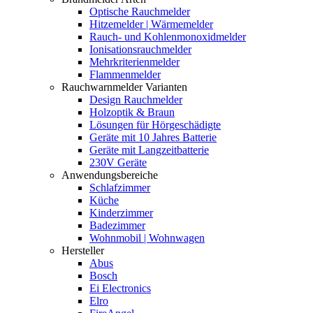
Optische Rauchmelder
Hitzemelder | Wärmemelder
Rauch- und Kohlenmonoxidmelder
Ionisationsrauchmelder
Mehrkriterienmelder
Flammenmelder
Rauchwarnmelder Varianten
Design Rauchmelder
Holzoptik & Braun
Lösungen für Hörgeschädigte
Geräte mit 10 Jahres Batterie
Geräte mit Langzeitbatterie
230V Geräte
Anwendungsbereiche
Schlafzimmer
Küche
Kinderzimmer
Badezimmer
Wohnmobil | Wohnwagen
Hersteller
Abus
Bosch
Ei Electronics
Elro