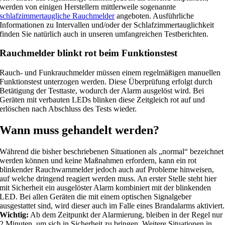
werden von einigen Herstellern mittlerweile sogenannte
schlafzimmertaugliche Rauchmelder
angeboten. Ausführliche
Informationen zu Intervallen und/oder der Schlafzimmertauglichkeit
finden Sie natürlich auch in unseren umfangreichen Testberichten.
Rauchmelder blinkt rot beim Funktionstest
Rauch- und Funkrauchmelder müssen einem regelmäßigen manuellen
Funktionstest unterzogen werden. Diese Überprüfung erfolgt durch
Betätigung der Testtaste, wodurch der Alarm ausgelöst wird. Bei
Geräten mit verbauten LEDs blinken diese Zeitgleich rot auf und
erlöschen nach Abschluss des Tests wieder.
Wann muss gehandelt werden?
Während die bisher beschriebenen Situationen als „normal“ bezeichnet
werden können und keine Maßnahmen erfordern, kann ein rot
blinkender Rauchwarnmelder jedoch auch auf Probleme hinweisen,
auf welche dringend reagiert werden muss. An erster Stelle steht hier
mit Sicherheit ein ausgelöster Alarm kombiniert mit der blinkenden
LED. Bei allen Geräten die mit einem optischen Signalgeber
ausgestattet sind, wird dieser auch im Falle eines Brandalarms aktiviert.
Wichtig:
Ab dem Zeitpunkt der Alarmierung, bleiben in der Regel nur
2 Minuten, um sich in Sicherheit zu bringen. Weitere Situationen in