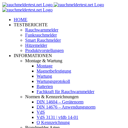
Zum
Inhalt
springen
HOME
TESTBERICHTE
Rauchwarnmelder
Funkrauchmelder
Smart Rauchmelder
Hitzemelder
Produktvorstellungen
INFORMATIONEN
Montage & Wartung
Montage
Magnetbefestigung
Wartung
Wartungsprotokoll
Batterien
Fachkraft für Rauchwarnmelder
Normen & Kennzeichnungen
DIN 14604 – Gerätenorm
DIN 14676 – Anwendungsnorm
VdS
VdS 3131 | vfdb 14-01
Q Kennzeichnung
Brandmelder Arten