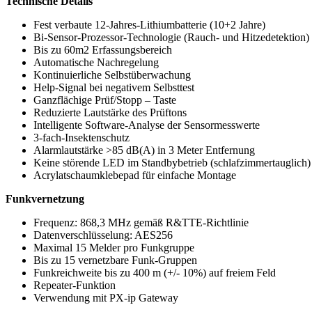
Technische Details
Fest verbaute 12-Jahres-Lithiumbatterie (10+2 Jahre)
Bi-Sensor-Prozessor-Technologie (Rauch- und Hitzedetektion)
Bis zu 60m2 Erfassungsbereich
Automatische Nachregelung
Kontinuierliche Selbstüberwachung
Help-Signal bei negativem Selbsttest
Ganzflächige Prüf/Stopp – Taste
Reduzierte Lautstärke des Prüftons
Intelligente Software-Analyse der Sensormesswerte
3-fach-Insektenschutz
Alarmlautstärke >85 dB(A) in 3 Meter Entfernung
Keine störende LED im Standbybetrieb (schlafzimmertauglich)
Acrylatschaumklebepad für einfache Montage
Funkvernetzung
Frequenz: 868,3 MHz gemäß R&TTE-Richtlinie
Datenverschlüsselung: AES256
Maximal 15 Melder pro Funkgruppe
Bis zu 15 vernetzbare Funk-Gruppen
Funkreichweite bis zu 400 m (+/- 10%) auf freiem Feld
Repeater-Funktion
Verwendung mit PX-ip Gateway