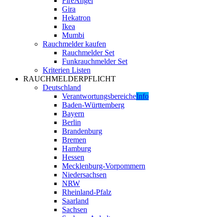
FireAngel
Gira
Hekatron
Ikea
Mumbi
Rauchmelder kaufen
Rauchmelder Set
Funkrauchmelder Set
Kriterien Listen
RAUCHMELDERPFLICHT
Deutschland
Verantwortungsbereiche
Info
Baden-Württemberg
Bayern
Berlin
Brandenburg
Bremen
Hamburg
Hessen
Mecklenburg-Vorpommern
Niedersachsen
NRW
Rheinland-Pfalz
Saarland
Sachsen