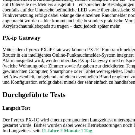
auf Unterseite des Melders ausgeführt – entsprechende Bestätigungen 
ebenfalls auf der Unterseite befindliche LED sowie über akustische S
Funkvernetzung erfolgt dabei solange die einzelnen Rauchmelder noc
angebracht wurden – hier kommt auch die besonders praktische Monta
Acrylatschaumklebepads zu tragen – dazu jedoch später mehr.
PX-ip Gateway
Mittels dem Pyrexx PX-iP Gateway können PX-1C Funkrauchmelder
Router in ein intelligentes Online-Funkrauchmelder-System integrier
Alarm ausgelöst wird, werden über das PX-ip Gateway direkt entspr
(welche Wohnung oder Zimmer sowie Angaben zur detektierten Tempe
gewünschten Computer, Smartphone oder Tablet weitergeleitet. Dadur
bei Abwesenheit, umgehend auf einen eventuellen Brand reagieren 
und Konfiguration erfolgt dabei mittels der sehr einfach zu handhab
Durchgeführte Tests
Langzeit Test
Der Pyrexx PX-1C wird einem permanentem Langzeittest unterzogen,
gestartet wurde. Bisher wurden dabei weder Betriebsstörungen noch Fe
Im Langzeittest seit:
11 Jahre 2 Monate 1 Tag