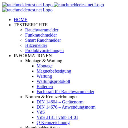
Zum
Inhalt
springen
HOME
TESTBERICHTE
Rauchwarnmelder
Funkrauchmelder
Smart Rauchmelder
Hitzemelder
Produktvorstellungen
INFORMATIONEN
Montage & Wartung
Montage
Magnetbefestigung
Wartung
Wartungsprotokoll
Batterien
Fachkraft für Rauchwarnmelder
Normen & Kennzeichnungen
DIN 14604 – Gerätenorm
DIN 14676 – Anwendungsnorm
VdS
VdS 3131 | vfdb 14-01
Q Kennzeichnung
Brandmelder Arten