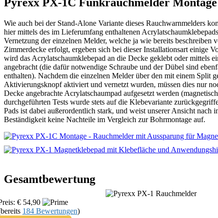
Pyrexx PX-1C Funkrauchmelder Montage
Wie auch bei der Stand-Alone Variante dieses Rauchwarnmelders ko
hier mittels des im Lieferumfang enthaltenen Acrylatschaumklebepads.
Vernetzung der einzelnen Melder, welche ja wie bereits beschreiben 
Zimmerdecke erfolgt, ergeben sich bei dieser Installationsart einige Vor
wird das Acrylatschaumklebepad an die Decke geklebt oder mittels e
angebracht (die dafür notwendige Schraube und der Dübel sind ebenf
enthalten). Nachdem die einzelnen Melder über den mit einem Split g
Aktivierungsknopf aktiviert und vernetzt wurden, müssen dies nur noc
Decke angebrachte Acrylatschaumpad aufgesetzt werden (magnetisch)
durchgeführten Tests wurde stets auf die Klebevariante zurückgegriff
Pads ist dabei außerordentlich stark, und weist unserer Ansicht nach 
Beständigkeit keine Nachteile im Vergleich zur Bohrmontage auf.
Gesamtbewertung
Preis: € 54,90
(bereits
184 Bewertungen
)