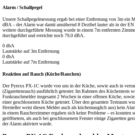
Alarm / Schallpegel
Unsere Schallpegelmessung ergab bei einer Entfernung von 3m ein M
dBA – der Alarm war damit annähernd 8 Dezibel lauter als in der EN
weitere durchgeführte Messung wurde in einem 7m entfernten Zimmer
durchgeführt und erreichte noch 79,0 dBA.
0
dbA
Lautstärke auf 3m Entfernung
0
dbA
Lautstärke auf 7m Entfernung
Reaktion auf Rauch (Küche/Rauchen)
Der Pyrexx PX-1C wurde von uns in der Küche, sowie auch in verr
(Zigarettenrauch) ausführlich getestet: Im Rahmen des Küchentests w
Funkrauchmelder insgesamt 2 Wochen in einer offenen Küche, sowie
einer geschlossenen Küche getestet. Über den gesamten Testraum w
Hersteller weist diesen Melder auch als küchentauglich aus) kein Ala
in einem Raucherzimmer ergaben sich keine Probleme – es konnten so
geöffnetem, als auch bei geschlossenem Fenster einige Zigaretten ge
der Alarm aktiviert wurde.