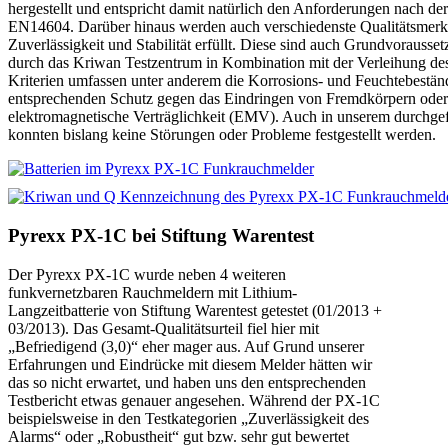
hergestellt und entspricht damit natürlich den Anforderungen nach 
EN14604. Darüber hinaus werden auch verschiedenste Qualitätsmerk
Zuverlässigkeit und Stabilität erfüllt. Diese sind auch Grundvorauss
durch das Kriwan Testzentrum in Kombination mit der Verleihung de
Kriterien umfassen unter anderem die Korrosions- und Feuchtebeständ
entsprechenden Schutz gegen das Eindringen von Fremdkörpern oder
elektromagnetische Verträglichkeit (EMV). Auch in unserem durchgef
konnten bislang keine Störungen oder Probleme festgestellt werden.
Pyrexx PX-1C bei Stiftung Warentest
Der Pyrexx PX-1C wurde neben 4 weiteren
funkvernetzbaren Rauchmeldern mit Lithium-
Langzeitbatterie von Stiftung Warentest getestet (01/2013 +
03/2013). Das Gesamt-Qualitätsurteil fiel hier mit
„Befriedigend (3,0)“ eher mager aus. Auf Grund unserer
Erfahrungen und Eindrücke mit diesem Melder hätten wir
das so nicht erwartet, und haben uns den entsprechenden
Testbericht etwas genauer angesehen. Während der PX-1C
beispielsweise in den Testkategorien „Zuverlässigkeit des
Alarms“ oder „Robustheit“ gut bzw. sehr gut bewertet