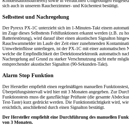
Kondensationsbarrieren) sowie in verrauchten Umgebungen eingesetz
sich auch in unserem Raucherzimmer- und Küchentest bestätigt.
Selbsttest und Nachregelung
Der Pyrexx PX-1C unterzieht sich im 1-Minuten-Takt einem automatisc
im Zuge dieses Selbsttests Fehlfunktionen erkannt werden (z.B. zu 
Batteriestörung), wird darauf über einen akustischen Signalton hinge
Rauchwarnmelder im Laufe der Zeit einer zunehmenden Kontaminati
Umwelteinflüsse unterliegen, ist der PX-1C mit einer automatischen N
welche die Empfindlichkeit der Detektionselektronik automatisch nach
Nachregelung auf Grund zu starker Verschmutzung nicht mehr möglich 
entsprechender akustischer Signalton (90-Sekunden-Takt).
Alarm Stop Funktion
Der Hersteller empfiehlt einen regelmäßigen manuellen Funktionstest,
Überprüfungsintervall wird hier mit 3 Monaten angegeben. Zur Durc
Funktionstests muss die ganzflächige Prüftaste (die gesamte Abdeckun
Test-Taste) kurz gedrückt werden. Die Funktionstüchtigkeit wird, wi
ersichtlich, anschließend durch einen Signalton bestätigt.
Der Hersteller empfiehlt eine Durchführung des manuellen Funk
von 3 Monaten.