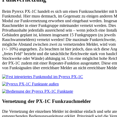
Beim Pyrexx PX-1C handelt es sich um einen Funkrauchmelder mit ber
Funkmodul. Hier muss demnach, im Gegensatz zu einigen anderen Mo
Modul zur Funkvernetzung erworben und eingebaut werden. Insgesa
Rauchmelder in einer Funkgruppe miteinander vernetzt werden. Dies s
Privathaushalte jedenfalls ausreichend sein – wenn jedoch eine Install
Gebäuden geplant ist, können insgesamt 15 Funkgruppen (zu jeweils
Rauchwarnmeldern) vernetzt werden! Die maximale Funkreichweite, 
mögliche Abstand zwischen zwei zu vernetzenden Melder, wird vom 
(+/- 10%) angegeben. Zu beachten ist hier jedoch, dass sich diese An
„freies Feld“ bezieht und die tatsächliche Reichweite stark von bauli
Stockwerke oder Wände) abhängig ist. Um eine möglichst hohe Reich
der PX-1C zudem mit einer Repeater-Funktion ausgestattet. Diese er
von Funksignalen über erreichbare Melder an nicht erreichbare Melde
Vernetzung der PX-1C Funkrauchmelder
Die Vernetzung der einzelnen Melder ist denkbar einfach und sehr ans
entsprechenden Bedienungsanleitung erklärt. Prinzipiell wird die Ver