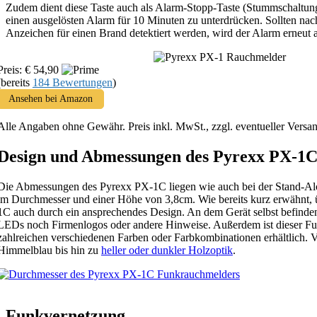
Zudem dient diese Taste auch als Alarm-Stopp-Taste (Stummschaltung
einen ausgelösten Alarm für 10 Minuten zu unterdrücken. Sollten na
Anzeichen für einen Brand detektiert werden, wird der Alarm erneut a
Preis: € 54,90
(bereits
184 Bewertungen
)
Ansehen bei Amazon
Alle Angaben ohne Gewähr. Preis inkl. MwSt., zzgl. eventueller Versa
Design und Abmessungen des Pyrexx PX-1
Die Abmessungen des Pyrexx PX-1C liegen wie auch bei der Stand-Alo
im Durchmesser und einer Höhe von 3,8cm. Wie bereits kurz erwähnt, 
1C auch durch ein ansprechendes Design. An dem Gerät selbst befinden
LEDs noch Firmenlogos oder andere Hinweise. Außerdem ist dieser F
zahlreichen verschiedenen Farben oder Farbkombinationen erhältlich.
Himmelblau bis hin zu
heller oder dunkler Holzoptik
.
Funkvernetzung