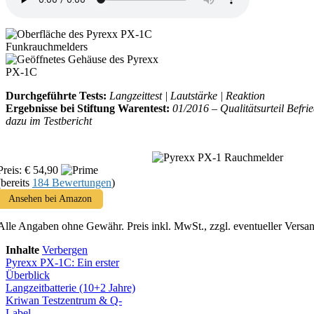
Durchgeführte Tests:
Langzeittest | Lautstärke | Reaktion
Ergebnisse bei Stiftung Warentest:
01/2016 – Qualitätsurteil Befri
dazu im Testbericht
Preis: € 54,90
(bereits
184 Bewertungen
)
Ansehen bei Amazon
Alle Angaben ohne Gewähr. Preis inkl. MwSt., zzgl. eventueller Versa
Inhalte
Verbergen
Pyrexx PX-1C: Ein erster
Überblick
Langzeitbatterie (10+2 Jahre)
Kriwan Testzentrum & Q-
Label