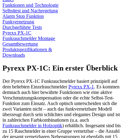
Funktionen und Technologie
Selbsttest und Nachregelung
Alarm Stop Funktion
Funkvernetzung
Durchgeführte Tests
Pyrexx PX-1C
Funkrauchmelder Montage
Gesamtbewertung
Produktspezifikationen &
Downloads
Pyrexx PX-1C: Ein erster Überblick
Der Pyrexx PX-1C Funkrauchmelder basiert prinzipiell auf
dem beliebten Einzelrauchmelder
Pyrexx PX-1
. Es kommen
demnach auch hier bewährte Funktionen wie eine aktive
Verschmutzungskompensation oder die echte Selbst-Test-
Funktion zum Einsatz. Auch optisch unterscheiden sich die
zwei Varianten nicht – auch das funkvernetzbare Modell
überzeugt durch sein schlichtes und elegantes Design und ist
in zahlreichen Farbkombinationen (u.a. auch
Funkrauchmelder in Holzoptik
) erhältlich. Insgesamt sind bis
zu 15 Rauchmelder in einer Gruppe vernetzbar – die Anzahl
der gesamt vernetzbaren Nebengruppen ist ebenfalls mit 15