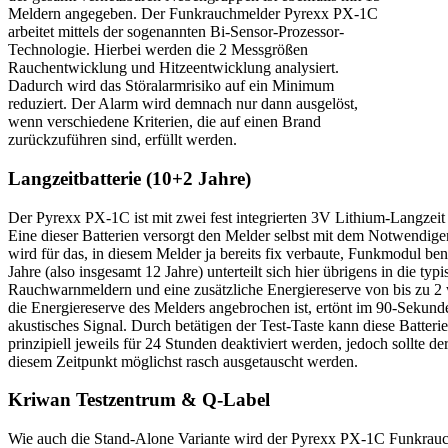
Meldern angegeben. Der Funkrauchmelder Pyrexx PX-1C
arbeitet mittels der sogenannten Bi-Sensor-Prozessor-
Technologie. Hierbei werden die 2 Messgrößen
Rauchentwicklung und Hitzeentwicklung analysiert.
Dadurch wird das Störalarmrisiko auf ein Minimum
reduziert. Der Alarm wird demnach nur dann ausgelöst,
wenn verschiedene Kriterien, die auf einen Brand
zurückzuführen sind, erfüllt werden.
Langzeitbatterie (10+2 Jahre)
Der Pyrexx PX-1C ist mit zwei fest integrierten 3V Lithium-Langzeit B
Eine dieser Batterien versorgt den Melder selbst mit dem Notwendige
wird für das, in diesem Melder ja bereits fix verbaute, Funkmodul b
Jahre (also insgesamt 12 Jahre) unterteilt sich hier übrigens in die t
Rauchwarnmeldern und eine zusätzliche Energiereserve von bis zu 2 
die Energiereserve des Melders angebrochen ist, ertönt im 90-Sekund
akustisches Signal. Durch betätigen der Test-Taste kann diese Batte
prinzipiell jeweils für 24 Stunden deaktiviert werden, jedoch sollte 
diesem Zeitpunkt möglichst rasch ausgetauscht werden.
Kriwan Testzentrum & Q-Label
Wie auch die Stand-Alone Variante wird der Pyrexx PX-1C Funkrauc