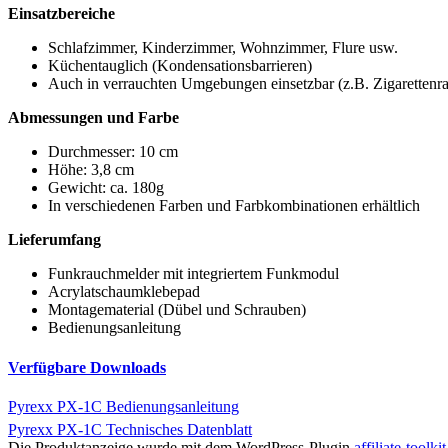
Einsatzbereiche
Schlafzimmer, Kinderzimmer, Wohnzimmer, Flure usw.
Küchentauglich (Kondensationsbarrieren)
Auch in verrauchten Umgebungen einsetzbar (z.B. Zigarettenr
Abmessungen und Farbe
Durchmesser: 10 cm
Höhe: 3,8 cm
Gewicht: ca. 180g
In verschiedenen Farben und Farbkombinationen erhältlich
Lieferumfang
Funkrauchmelder mit integriertem Funkmodul
Acrylatschaumklebepad
Montagematerial (Dübel und Schrauben)
Bedienungsanleitung
Verfügbare Downloads
Pyrexx PX-1C Bedienungsanleitung
Pyrexx PX-1C Technisches Datenblatt
Die Produktanzeige wurde mit dem WordPress-Plugin
affiliate-toolkit