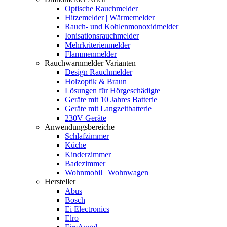
Optische Rauchmelder
Hitzemelder | Wärmemelder
Rauch- und Kohlenmonoxidmelder
Ionisationsrauchmelder
Mehrkriterienmelder
Flammenmelder
Rauchwarnmelder Varianten
Design Rauchmelder
Holzoptik & Braun
Lösungen für Hörgeschädigte
Geräte mit 10 Jahres Batterie
Geräte mit Langzeitbatterie
230V Geräte
Anwendungsbereiche
Schlafzimmer
Küche
Kinderzimmer
Badezimmer
Wohnmobil | Wohnwagen
Hersteller
Abus
Bosch
Ei Electronics
Elro