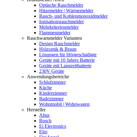
Optische Rauchmelder
Hitzemelder | Wärmemelder
Rauch- und Kohlenmonoxidmelder
Ionisationsrauchmelder
Mehrkriterienmelder
Flammenmelder
Rauchwarnmelder Varianten
Design Rauchmelder
Holzoptik & Braun
Lösungen für Hörgeschädigte
Geräte mit 10 Jahres Batterie
Geräte mit Langzeitbatterie
230V Geräte
Anwendungsbereiche
Schlafzimmer
Küche
Kinderzimmer
Badezimmer
Wohnmobil | Wohnwagen
Hersteller
Abus
Bosch
Ei Electronics
Elro