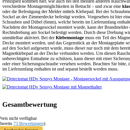
Prinzipiell kommen hier, wie auch bei den meisten anderen Rauchwa
verschiedene Montagemöglichkeiten in Betracht – und zwar eine
kla
oder die Befestigung der Melder mittels Klebepad. Bei der Schraubm
Sockel an der Zimmerdecke befestigt werden. Vorgesehen ist hier ein
Schrauben und Dübel (6mm), welche bereits im Lieferumfang enthalt
Nachdem der Montagesockel montiert wurde, kann der Brandmelder d
Rechtsdrehung am Sockel befestigt werden. Durch diese Drehung w
unmittelbar aktiviert. Bei der
Klebemontage
muss ein Teil des Magne
Decke montiert werden, und das Gegenstück an der Montageplatte se
auf den Sockel aufgesetzt wurde, muss dieser nur noch mit dem bereit
Magnetklebepad an der Decke verbunden werden. Um diesen Rauchm
unberechtigten Entnahme zu schützen, kann dieser mit einer Sicheru
oder einer Sicherungsschraube versehen werden. Beachten Sie bitte, 
im Lieferumfang enthalten ist und separat bestellt werden muss.
Gesamtbewertung
Preis nicht verfügbar
(bereits
73 Bewertungen
)