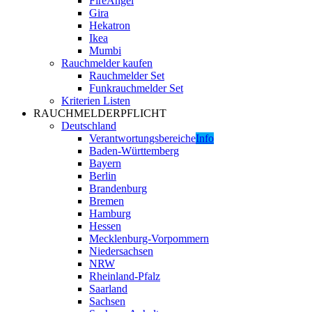
FireAngel
Gira
Hekatron
Ikea
Mumbi
Rauchmelder kaufen
Rauchmelder Set
Funkrauchmelder Set
Kriterien Listen
RAUCHMELDERPFLICHT
Deutschland
Verantwortungsbereiche
Info
Baden-Württemberg
Bayern
Berlin
Brandenburg
Bremen
Hamburg
Hessen
Mecklenburg-Vorpommern
Niedersachsen
NRW
Rheinland-Pfalz
Saarland
Sachsen