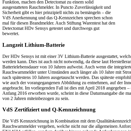
Funktion, machen den Detectomat zu einem solid
ausgestatteten Rauchmelder. In Puncto Zuverlässigkeit und
Sicherheit gibt es hier prinzipiell nichts zu bemängeln – die
VdS Anerkennung und das Q-Kennzeichen sprechen schon
mal für diesen Brandmelder. Auch Stiftung Warentest hat den
Detectomat HDv Sensys getestet und durchwegs gut
bewertet.
Langzeit Lithium-Batterie
Der HDv Sensys ist mit einer 3V Lithium-Batterie ausgestattet, welch
werden kann. Dies ist auch nicht notwendig, da diese laut Herstellera
Batterielebensdauer von 10 Jahren aufweist. Auch wenn die integriert
Rauchwarnmelder unter Umständen auch länger als 10 Jahre mit Strom 
nach spätestens 10 Jahren ausgetauscht werden. Das späteste empfohl
wie auch der vorangegangenen Abbildung zu entnehmen, auf der Inne
angebracht. Im vorliegenden Fall ist dies mit April 2018 angegeben 
Anfang 2016 erworben wurde, scheint in diese Datumsangabe die ma
von 2 Jahren miteinbezogen zu sein.
VdS Zertifiziert und Q-Kennzeichnung
Die VdS Kennzeichnung in Kombination mit dem Qualitätskennzeic
Rauchwarnmelder vergeben, welche nicht nur die allgemeinen Anfo