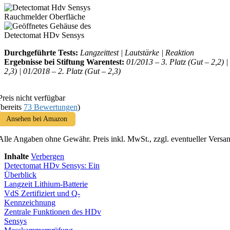
Durchgeführte Tests:
Langzeittest | Lautstärke | Reaktion
Ergebnisse bei Stiftung Warentest:
01/2013 – 3. Platz (Gut – 2,2) |
2,3) | 01/2018 – 2. Platz (Gut – 2,3)
Preis nicht verfügbar
(bereits
73 Bewertungen
)
Ansehen bei Amazon
Alle Angaben ohne Gewähr. Preis inkl. MwSt., zzgl. eventueller Versa
Inhalte
Verbergen
Detectomat HDv Sensys: Ein
Überblick
Langzeit Lithium-Batterie
VdS Zertifiziert und Q-
Kennzeichnung
Zentrale Funktionen des HDv
Sensys