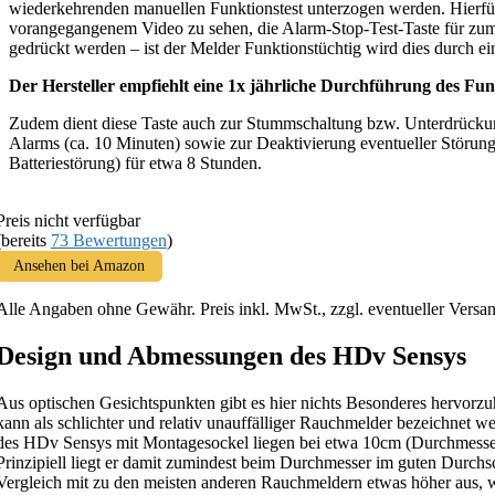
wiederkehrenden manuellen Funktionstest unterzogen werden. Hierfü
vorangegangenem Video zu sehen, die Alarm-Stop-Test-Taste für zu
gedrückt werden – ist der Melder Funktionstüchtig wird dies durch ein
Der Hersteller empfiehlt eine 1x jährliche Durchführung des Funk
Zudem dient diese Taste auch zur Stummschaltung bzw. Unterdrückun
Alarms (ca. 10 Minuten) sowie zur Deaktivierung eventueller Störung
Batteriestörung) für etwa 8 Stunden.
Preis nicht verfügbar
(bereits
73 Bewertungen
)
Ansehen bei Amazon
Alle Angaben ohne Gewähr. Preis inkl. MwSt., zzgl. eventueller Versa
Design und Abmessungen des HDv Sensys
Aus optischen Gesichtspunkten gibt es hier nichts Besonderes hervor
kann als schlichter und relativ unauffälliger Rauchmelder bezeichnet
des HDv Sensys mit Montagesockel liegen bei etwa 10cm (Durchmesse
Prinzipiell liegt er damit zumindest beim Durchmesser im guten Durchsc
Vergleich mit zu den meisten anderen Rauchmeldern etwas höher aus, w