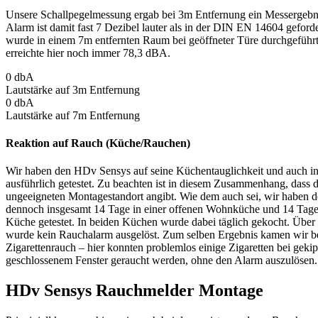
Unsere Schallpegelmessung ergab bei 3m Entfernung ein Messergebn
Alarm ist damit fast 7 Dezibel lauter als in der DIN EN 14604 geford
wurde in einem 7m entfernten Raum bei geöffneter Türe durchgeführt
erreichte hier noch immer 78,3 dBA.
0
dbA
Lautstärke auf 3m Entfernung
0
dbA
Lautstärke auf 7m Entfernung
Reaktion auf Rauch (Küche/Rauchen)
Wir haben den HDv Sensys auf seine Küchentauglichkeit und auch i
ausführlich getestet. Zu beachten ist in diesem Zusammenhang, dass d
ungeeigneten Montagestandort angibt. Wie dem auch sei, wir haben
dennoch insgesamt 14 Tage in einer offenen Wohnküche und 14 Tage 
Küche getestet. In beiden Küchen wurde dabei täglich gekocht. Übe
wurde kein Rauchalarm ausgelöst. Zum selben Ergebnis kamen wir be
Zigarettenrauch – hier konnten problemlos einige Zigaretten bei gek
geschlossenem Fenster geraucht werden, ohne den Alarm auszulösen.
HDv Sensys Rauchmelder Montage