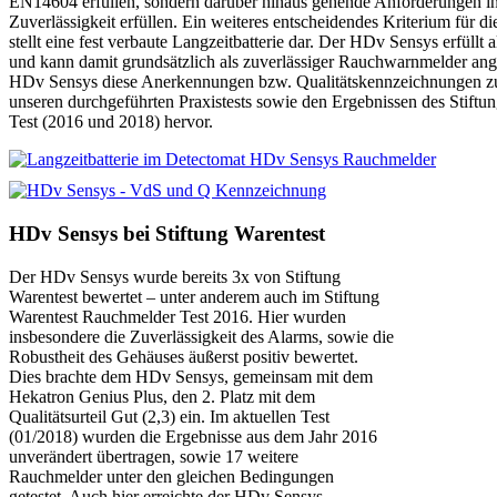
EN14604 erfüllen, sondern darüber hinaus gehende Anforderungen in 
Zuverlässigkeit erfüllen. Ein weiteres entscheidendes Kriterium für 
stellt eine fest verbaute Langzeitbatterie dar. Der HDv Sensys erfüllt
und kann damit grundsätzlich als zuverlässiger Rauchwarnmelder an
HDv Sensys diese Anerkennungen bzw. Qualitätskennzeichnungen zure
unseren durchgeführten Praxistests sowie den Ergebnissen des Stift
Test (2016 und 2018) hervor.
HDv Sensys bei Stiftung Warentest
Der HDv Sensys wurde bereits 3x von Stiftung
Warentest bewertet – unter anderem auch im Stiftung
Warentest Rauchmelder Test 2016. Hier wurden
insbesondere die Zuverlässigkeit des Alarms, sowie die
Robustheit des Gehäuses äußerst positiv bewertet.
Dies brachte dem HDv Sensys, gemeinsam mit dem
Hekatron Genius Plus, den 2. Platz mit dem
Qualitätsurteil Gut (2,3) ein. Im aktuellen Test
(01/2018) wurden die Ergebnisse aus dem Jahr 2016
unverändert übertragen, sowie 17 weitere
Rauchmelder unter den gleichen Bedingungen
getestet. Auch hier erreichte der HDv Sensys