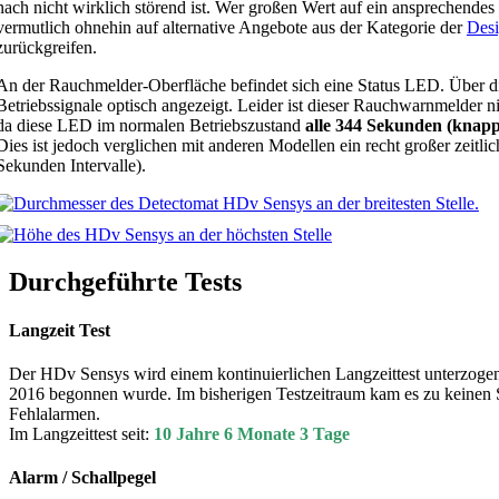
nach nicht wirklich störend ist. Wer großen Wert auf ein ansprechendes
vermutlich ohnehin auf alternative Angebote aus der Kategorie der
Des
zurückgreifen.
An der Rauchmelder-Oberfläche befindet sich eine Status LED. Über d
Betriebssignale optisch angezeigt. Leider ist dieser Rauchwarnmelder n
da diese LED im normalen Betriebszustand
alle 344 Sekunden (knap
Dies ist jedoch verglichen mit anderen Modellen ein recht großer zeitli
Sekunden Intervalle).
Durchgeführte Tests
Langzeit Test
Der HDv Sensys wird einem kontinuierlichen Langzeittest unterzogen
2016 begonnen wurde. Im bisherigen Testzeitraum kam es zu keinen 
Fehlalarmen.
Im Langzeittest seit:
10 Jahre 6 Monate 3 Tage
Alarm / Schallpegel