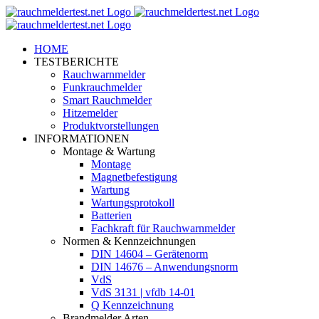
Zum
Inhalt
springen
HOME
TESTBERICHTE
Rauchwarnmelder
Funkrauchmelder
Smart Rauchmelder
Hitzemelder
Produktvorstellungen
INFORMATIONEN
Montage & Wartung
Montage
Magnetbefestigung
Wartung
Wartungsprotokoll
Batterien
Fachkraft für Rauchwarnmelder
Normen & Kennzeichnungen
DIN 14604 – Gerätenorm
DIN 14676 – Anwendungsnorm
VdS
VdS 3131 | vfdb 14-01
Q Kennzeichnung
Brandmelder Arten